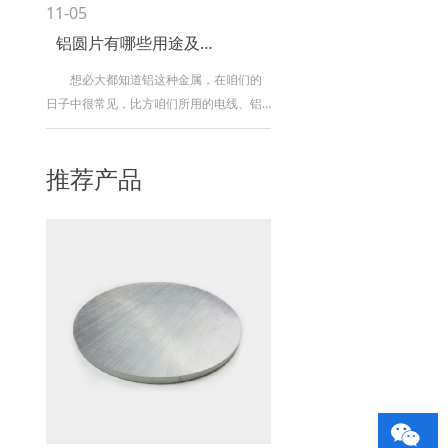
的产值也得到了大大的进步。虽然铝现已
11-05
充斥在我们日子中的方方面面，但是关于
铝圆片有哪些用途及性能？
铝制板材怎样分类以及怎样制造，很多人
仍是了解得比较少。 一般我们所说的
想必大都知道铝这种金属，在咱们的
铝板仅仅一种统称，是指选用铝材或铝合
日子中很常见，比方咱们所用的电线、铝
金材料制造而成的铝制板型材料。铝板的
锅等日子用品，学过化学的人都知道铝是
分类是由铝材在制造进程中选用的不同加
一种生动的金属，它能与空气中的氧气发
推荐产品
工方式所抉择的。铝板的制成要将扁铝胚
作反响产生一种致密的氧化膜。在物理上
经过
有延展性并且质量比较轻，因此在航空、
修建、汽三大工业得到十分广泛应
用。 下面就和咱们侧重介绍一下铝圆
片，铝圆片的效果有许多，通过二次加工
能够制成各种电器外壳，还有在曩昔咱们
家中看电视所用的室外天线等。由于它的
质量较轻，